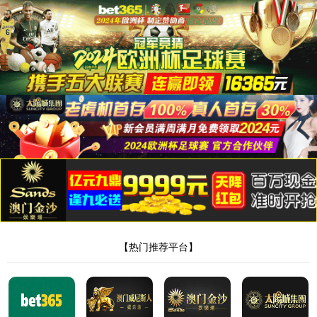
太阳集团城8722
哎呀！找不到页面了！
不要伤心，可能是网址错了呢，重新核对一下吧。
回到上一页
回到首页
网站地图
XML地图