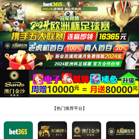
太阳集团城8722
哎呀！找不到页面了！
不要伤心，可能是网址错了呢，重新核对一下吧。
回到上一页
回到首页
网站地图
XML地图