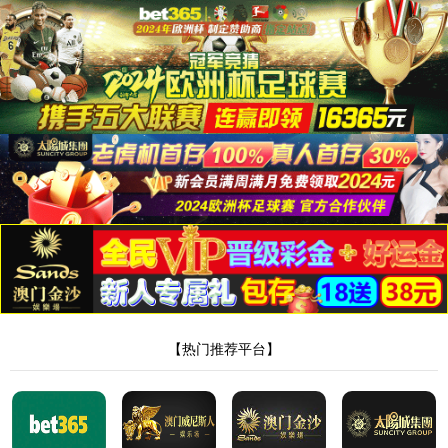
太阳集团城8722
哎呀！找不到页面了！
不要伤心，可能是网址错了呢，重新核对一下吧。
回到上一页
回到首页
网站地图
XML地图