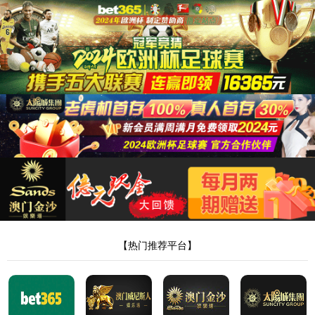
太阳集团城8722
哎呀！找不到页面了！
不要伤心，可能是网址错了呢，重新核对一下吧。
回到上一页
回到首页
网站地图
XML地图